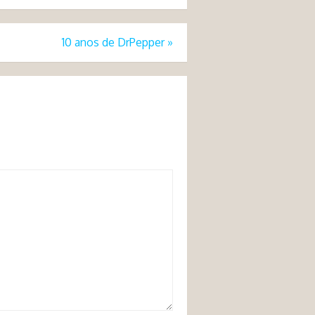
10 anos de DrPepper
»