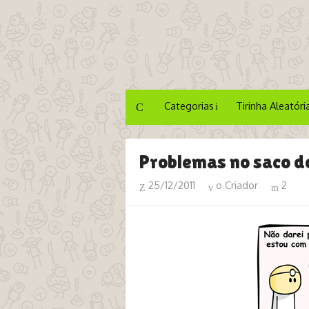
Categorias
Tirinha Aleatóri
Problemas no saco d
25/12/2011
o Criador
2