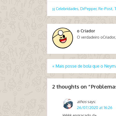
Celebridades
,
DrPepper
,
Re-Post
,
o Criador
O verdadeiro oCriador,
«
Mais posse de bola que o Neym
2 thoughts on “
Problemas
athos
says:
26/07/2020 at 16:26
kkkkk engraçado d+