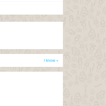
I know
»