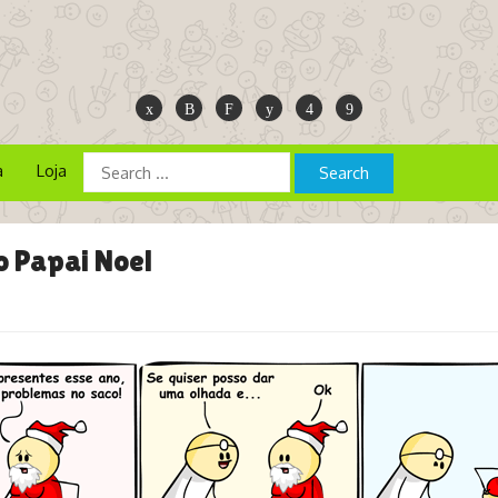
a
Loja
o Papai Noel