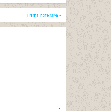
Tirinha inofensiva
»