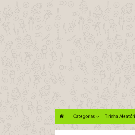
Categorias
Tirinha Aleatór