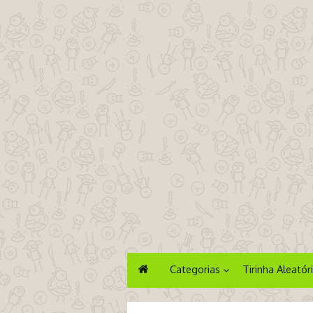
Categorias
Tirinha Aleatór