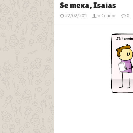
Se mexa, Isaías
22/02/2011
o Criador
0