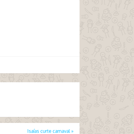
Isaías curte carnaval
»