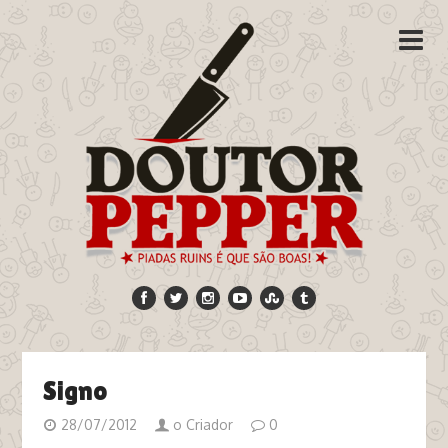
Signo
28/07/2012
o Criador
0