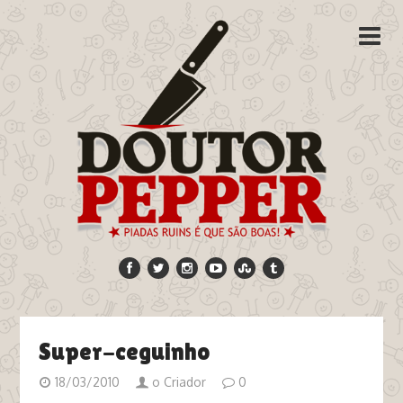
Super-ceguinho
18/03/2010
o Criador
0