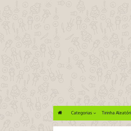
Categorias
Tirinha Aleatór