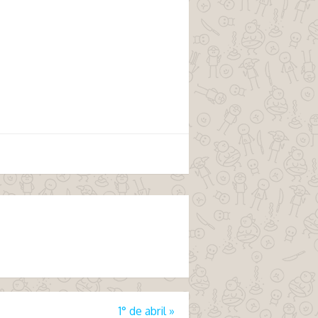
1° de abril
»