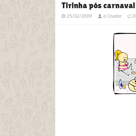
Tirinha pós carnaval
25/02/2009
o Criador
0