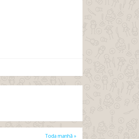
Toda manhã
»