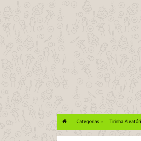
Categorias
Tirinha Aleatór