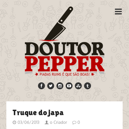
Truque do japa
03/06/2013
o Criador
0