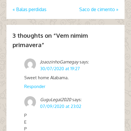
«
Balas perdidas
Saco de cimento
»
3 thoughts on “
Vem nimim
primavera
”
JoaozinhoGamegay
says:
30/07/2020 at 19:27
Sweet home Alabama.
Responder
GuguLegal2020
says:
07/09/2020 at 23:02
P
E
P