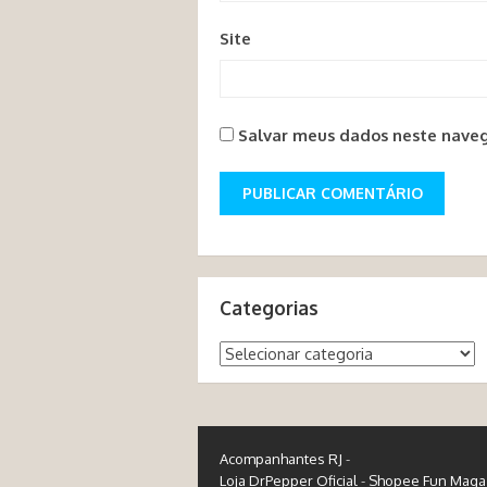
Site
Salvar meus dados neste naveg
Categorias
Categorias
Acompanhantes RJ
-
Loja DrPepper Oficial
-
Shopee Fun Maga