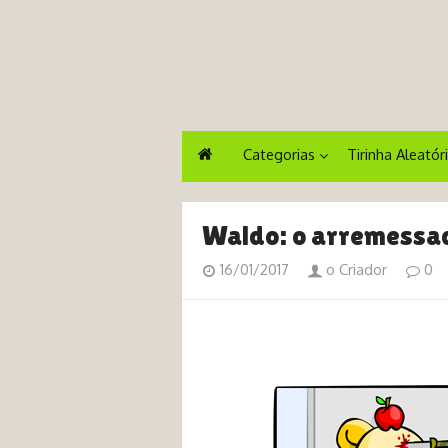
Categorias
Tirinha Aleatór
Waldo: o arremessad
16/01/2017
o Criador
0