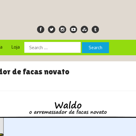
ia
Loja
or de facas novato