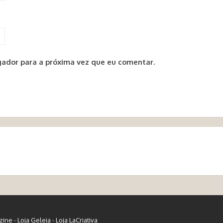
ador para a próxima vez que eu comentar.
zine
-
Loja Geleia
-
Loja LaCriativa