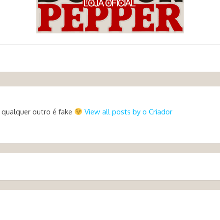
 qualquer outro é fake
View all posts by o Criador