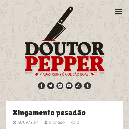
Xingamento pesadão
18/09/2014
o Criador
0