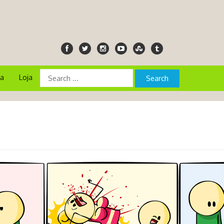
ia
Loja