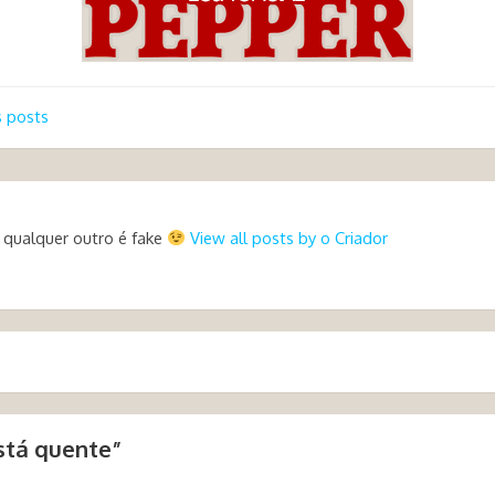
 posts
 qualquer outro é fake
View all posts by o Criador
stá quente
”