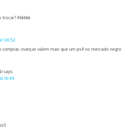
 trocar? Kkkkkk
at 06:52
comprar, crianças valem mais que um ps4 no mercado negro
eb
says:
t 16:44
ps5