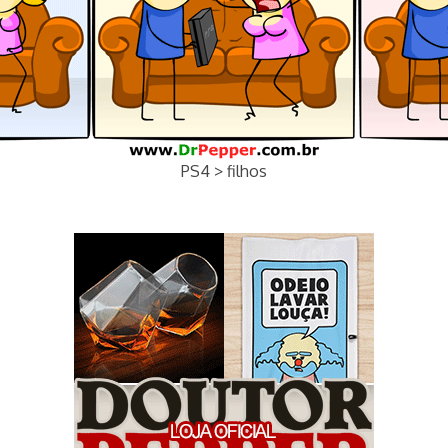
PS4 > filhos
tags playstation video game