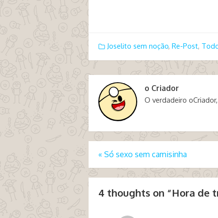
Joselito sem noção
,
Re-Post
,
Todo
o Criador
O verdadeiro oCriador,
«
Só sexo sem camisinha
4 thoughts on “
Hora de t