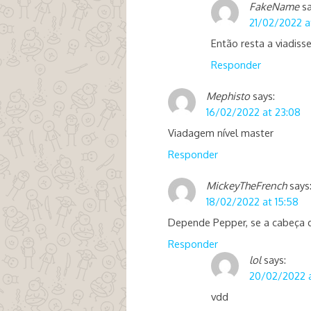
FakeName
sa
21/02/2022 at
Então resta a viadisse
Responder
Mephisto
says:
16/02/2022 at 23:08
Viadagem nível master
Responder
MickeyTheFrench
says
18/02/2022 at 15:58
Depende Pepper, se a cabeça 
Responder
lol
says:
20/02/2022 a
vdd