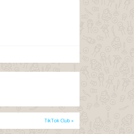
TikTok Club
»