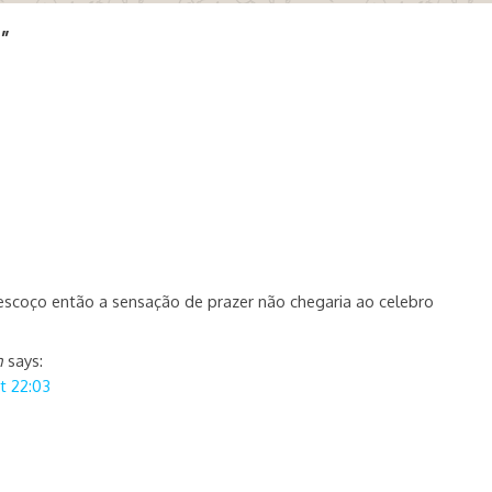
”
escoço então a sensação de prazer não chegaria ao celebro
n
says:
t 22:03