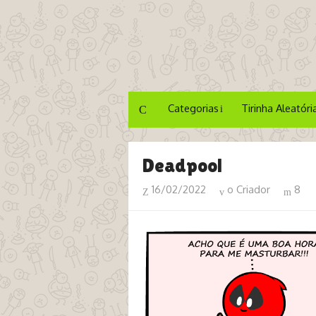
Categorias
Tirinha Aleatóri
Deadpool
16/02/2022
o Criador
8